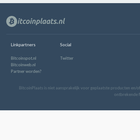
Linkpartners
Social
Bitcoinspot.nl
Twitter
Bitcoinweb.nl
Partner worden?
BitcoinPlaats is niet aansprakelijk voor geplaatste producten en/of
ontbrekende fu