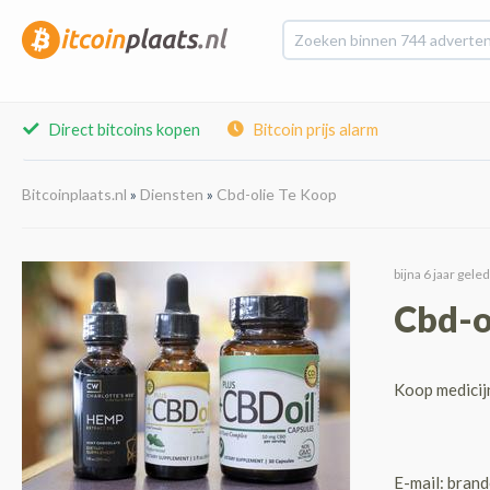
Direct bitcoins kopen
Bitcoin prijs alarm
Bitcoinplaats.nl
»
Diensten
»
Cbd-olie Te Koop
bijna 6 jaar gele
Cbd-o
Koop medicijn
E-mail: bran