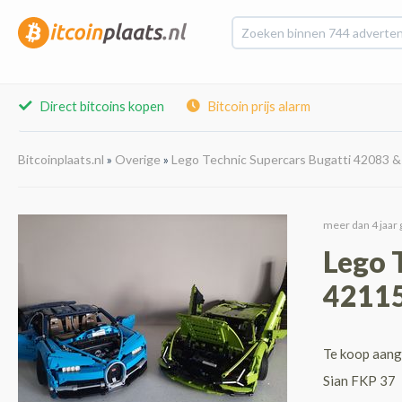
Direct bitcoins kopen
Bitcoin prijs alarm
Bitcoinplaats.nl
»
Overige
»
Lego Technic Supercars Bugatti 42083 &
meer dan 4 jaar 
Lego 
42115
Te koop aang
Sian FKP 37