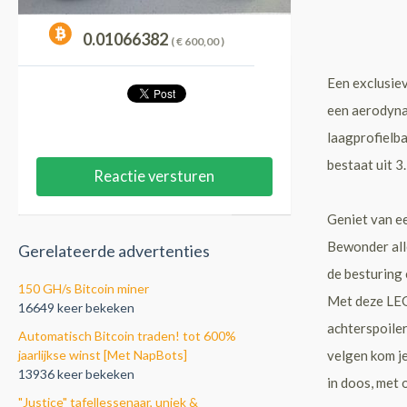
0.01066382
( €
600,00
)
Een exclusiev
een aerodyna
laagprofielb
bestaat uit 3
Reactie versturen
Geniet van e
Bewonder all
Gerelateerde advertenties
de besturing 
150 GH/s Bitcoin miner
Met deze LEG
16649 keer bekeken
achterspoile
Automatisch Bitcoin traden! tot 600%
jaarlijkse winst [Met NapBots]
velgen kom je
13936 keer bekeken
in doos, met 
"Justice" tafellessenaar, uniek &